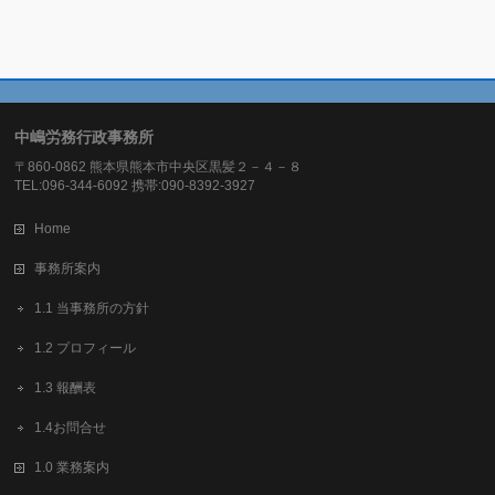
中嶋労務行政事務所
〒860-0862 熊本県熊本市中央区黒髪２－４－８
TEL:096-344-6092 携帯:090-8392-3927
Home
事務所案内
1.1 当事務所の方針
1.2 プロフィール
1.3 報酬表
1.4お問合せ
1.0 業務案内