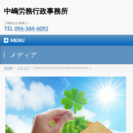
中嶋労務行政事務所
ご相談はお気軽に！
TEL
096-344-6092
MENU
メディア
HOME
»
メディア
»
234ff3153501c033782b98e19aa69950_s