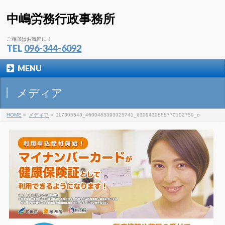
中嶋労務行政事務所
ご相談はお気軽に！
TEL
096-344-6092
MENU
メディア
HOME
»
メディア
»
117305543_4600485393325741_6309430888770102759_o