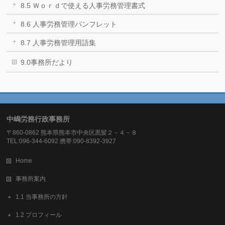
8.5 Ｗｏｒｄで使える人事労務管理書式
8.6 人事労務管理パンフレット
8.7 人事労務管理用語集
9.0事務所だより
中嶋労務行政事務所
〒860-0862 熊本県熊本市中央区黒髪２－４－８
TEL:096-344-6092 携帯:090-8392-3927
Home
事務所案内
1.1 当事務所の方針
1.2 プロフィール