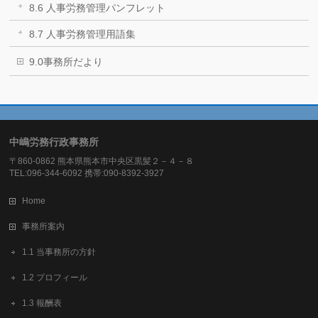
8.6 人事労務管理パンフレット
8.7 人事労務管理用語集
9.0事務所だより
中嶋労務行政事務所
〒860-0862 熊本県熊本市中央区黒髪２－４－８
TEL:096-344-6092 携帯:090-8392-3927
Home
事務所案内
1.1 当事務所の方針
1.2 プロフィール
1.3 報酬表