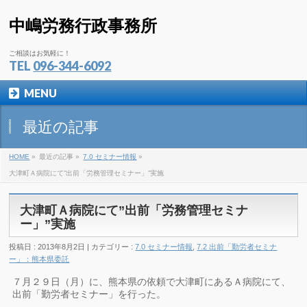
中嶋労務行政事務所
ご相談はお気軽に！
TEL
096-344-6092
MENU
最近の記事
HOME
»
最近の記事 »
7.0 セミナー情報
»
大津町Ａ病院にて”出前「労務管理セミナー」”実施
大津町Ａ病院にて”出前「労務管理セミナ
ー」”実施
投稿日 : 2013年8月2日 | カテゴリー :
7.0 セミナー情報
,
7.2 出前「勤労者セミナ
ー」：熊本県委託
７月２９日（月）に、熊本県の依頼で大津町にあるＡ病院にて、
出前「勤労者セミナー」を行った。