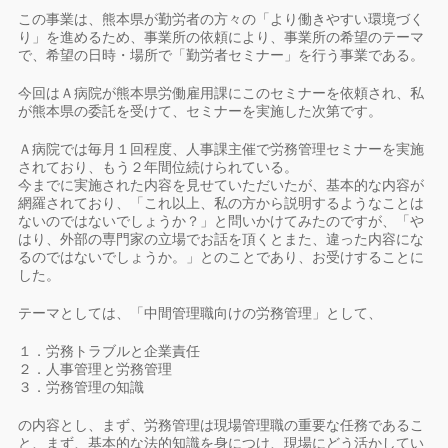
この事業は、熊本県が勤労者の方々の「より働きやすい環境づく
り」を進めるため、事業所の依頼により、事業所の希望のテーマ
で、希望の日時・場所で「勤労者セミナー」を行う事業である。
今回はＡ病院が熊本県労働雇用課にこのセミナーを依頼され、私
が熊本県の委託を受けて、セミナーを実施した次第です。
Ａ病院では毎月１回程度、人事課主催で労務管理セミナーを実施
されており、もう２年間位続けられている。
今までに実施された内容を見せていただいたが、基本的な内容が
網羅されており、「これ以上、私の方から説明するようなことは
ないのではないでしょうか？」と問いかけてみたのですが、「や
はり、外部の専門家の立場でお話を頂くとまた、違った内容にな
るのではないでしょうか。」とのことであり、お受けすることに
した。
テーマとしては、「中間管理職向けの労務管理」として、
１．労務トラブルと企業責任
２．人事管理と労務管理
３．労務管理の知識
の内容とし、まず、労務管理は現場管理職の重要な任務であるこ
と、まず、基本的な法的知識を身につけ、現場にどう活かしてい