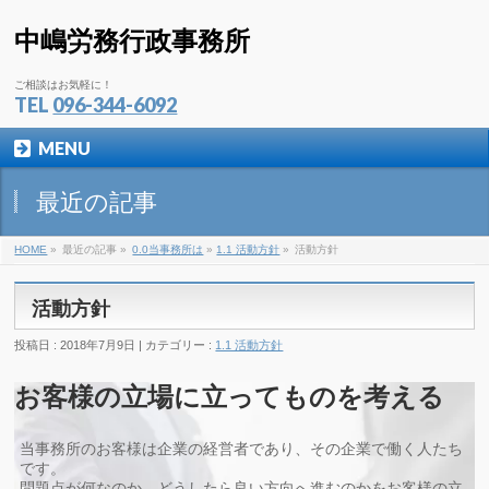
中嶋労務行政事務所
ご相談はお気軽に！
TEL
096-344-6092
MENU
最近の記事
HOME
»
最近の記事 »
0.0当事務所は
»
1.1 活動方針
»
活動方針
活動方針
投稿日 : 2018年7月9日 | カテゴリー :
1.1 活動方針
お客様の立場に立ってものを考える
当事務所のお客様は企業の経営者であり、その企業で働く人たち
です。
問題点が何なのか、どうしたら良い方向へ進むのかをお客様の立