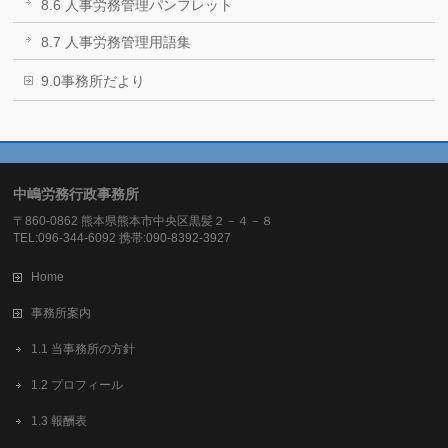
8.6 人事労務管理パンフレット
8.7 人事労務管理用語集
9.0事務所だより
中嶋労務行政事務所
〒860-0862 熊本県熊本市中央区黒髪２－４－８
TEL:096-344-6092 携帯:090-8392-3927
Home
事務所案内
1.1 当事務所の方針
1.2 プロフィール
1.3 報酬表