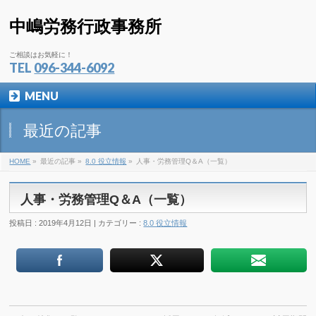
中嶋労務行政事務所
ご相談はお気軽に！
TEL
096-344-6092
MENU
最近の記事
HOME
»
最近の記事 »
8.0 役立情報
»
人事・労務管理Q＆A（一覧）
人事・労務管理Q＆A（一覧）
投稿日 : 2019年4月12日 | カテゴリー :
8.0 役立情報