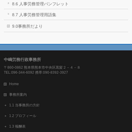
8.6 人事労務管理パンフレット
8.7 人事労務管理用語集
9.0事務所だより
中嶋労務行政事務所
〒860-0862 熊本県熊本市中央区黒髪２－４－８
TEL:096-344-6092 携帯:090-8392-3927
Home
事務所案内
1.1 当事務所の方針
1.2 プロフィール
1.3 報酬表