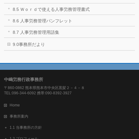
8.5 Ｗｏｒｄで使える人事労務管理書式
8.6 人事労務管理パンフレット
8.7 人事労務管理用語集
9.0事務所だより
中嶋労務行政事務所
〒860-0862 熊本県熊本市中央区黒髪２－４－８
TEL:096-344-6092 携帯:090-8392-3927
Home
事務所案内
1.1 当事務所の方針
1.2 プロフィール