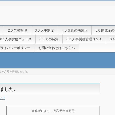
2.0 労務管理
3.0 人事制度
4.0 最近の法改正
5.0 助成金
8.1人事労務ニュース
8.2 旬の特集
8.3 人事労務管理Ｑ＆Ａ
8
プライバシーポリシー
お問い合わせはこちらへ
り９月号を掲載しました。
ました。
だより
事務所だより 令和元年９月号