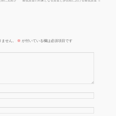
た際に支給さ
最低賃金の対象となる賃金と歩合給における最低賃金
→
りません。
※
が付いている欄は必須項目です