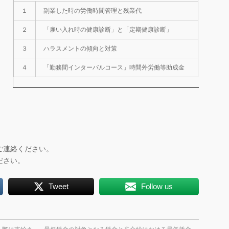
１
副業した時の労働時間管理と残業代
２
「雇い入れ時の健康診断」と「定期健康診断」
３
ハラスメントの傾向と対策
４
「勤務間インターバルコース」時間外労働等助成金
ご連絡ください。
ださい。
Tweet
Follow us