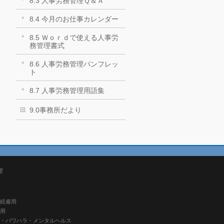
8.3 人事労務管理Ｑ＆Ａ
8.4 今月のお仕事カレンダー
8.5 Ｗｏｒｄで使える人事労
務管理書式
8.6 人事労務管理パンフレッ
ト
8.7 人事労務管理用語集
9.0事務所だより
理
継続雇用
雇用
ハラ・パワハラ・メンタルヘルス