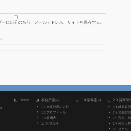
ザーに自分の名前、メールアドレス、サイトを保存する。
い。
Home
事務所案内
1.0 業務案内
2.0 労務管
1.1 当事務所の方針
2.1 就業規則
８
1.2 プロフィール
2.2 労働契約
1.3 報酬表
2.6 定年、
1.4お問合せ
2.7 外国人
2.8 セク