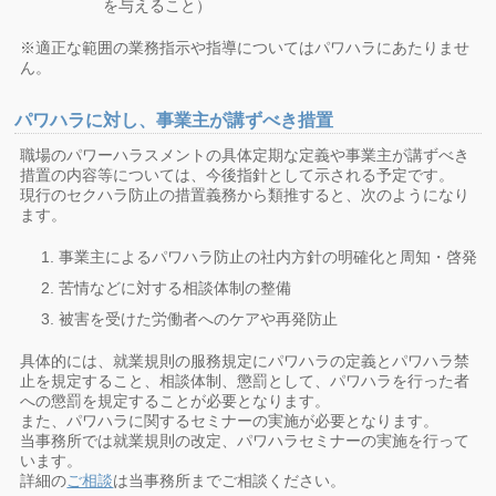
を与えること）
※適正な範囲の業務指示や指導についてはパワハラにあたりませ
ん。
パワハラに対し、事業主が講ずべき措置
職場のパワーハラスメントの具体定期な定義や事業主が講ずべき
措置の内容等については、今後指針として示される予定です。
現行のセクハラ防止の措置義務から類推すると、次のようになり
ます。
事業主によるパワハラ防止の社内方針の明確化と周知・啓発
苦情などに対する相談体制の整備
被害を受けた労働者へのケアや再発防止
具体的には、就業規則の服務規定にパワハラの定義とパワハラ禁
止を規定すること、相談体制、懲罰として、パワハラを行った者
への懲罰を規定することが必要となります。
また、パワハラに関するセミナーの実施が必要となります。
当事務所では就業規則の改定、パワハラセミナーの実施を行って
います。
詳細の
ご相談
は当事務所までご相談ください。