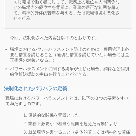
同じ職場で働く者に対して、職務上の地位や人間関係な
どの職場内の優位性を背景に、業務の適正な範囲を超え
て、精神的身体的苦痛を与えるまたは職場環境を悪化さ
せる行為
今回、法制化された内容は以下のとおりです。
職場におけるパワーハラスメント防止のために、雇用管理上必
要な措置を講じること（適切な措置を講じていない場合には是
正指導の対象となる。）
パワーハラスメントに関する紛争が生じた場合、調停など個別
紛争解決援助の申出を行うことができる。
法制化されたパワハラの定義
職場におけるパワーハラスメントとは、以下の３つの要素をすべ
て満たすものです。
優越的な関係を背景とした
業務上必要かつ相当な範囲を超えた言動により
就業環境を害すること（身体的若しくは精神的な苦痛