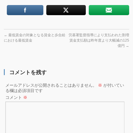
←
最低賃金の対象となる賃金と歩合給
労基署監督指導により支払われた割増
における最低賃金
賃金支払額は昨年度より大幅減の125
億円
→
コメントを残す
メールアドレスが公開されることはありません。
※
が付いてい
る欄は必須項目です
コメント
※