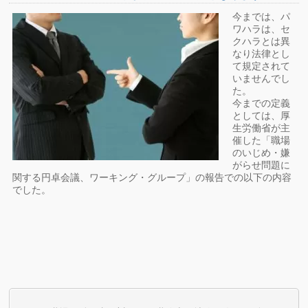
今までは、パ
ワハラは、セ
クハラとは異
なり法律とし
て規定されて
いませんでし
た。
今までの定義
としては、厚
生労働省が主
催した「職場
のいじめ・嫌
がらせ問題に
関する円卓会議、ワーキング・グループ」の報告での以下の内容
でした。