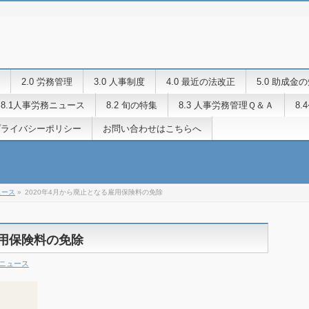
2.0 労務管理
3.0 人事制度
4.0 最近の法改正
5.0 助成金
8.1人事労務ニュース
8.2 旬の特集
8.3 人事労務管理Ｑ＆Ａ
8
プライバシーポリシー
お問い合わせはこちらへ
ュース
»
2020年4月から廃止となる雇用保険料の免除
雇用保険料の免除
務ニュース