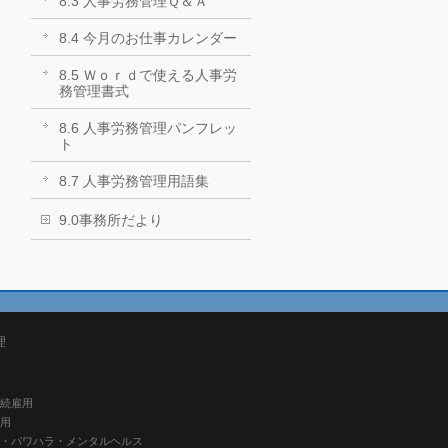
8.3 人事労務管理Ｑ＆Ａ
8.4 今月のお仕事カレンダー
8.5 Ｗｏｒｄで使える人事労
務管理書式
8.6 人事労務管理パンフレッ
ト
8.7 人事労務管理用語集
9.0事務所だより
理
継続雇用
雇用
ハラ・パワハラ・メンタルヘルス