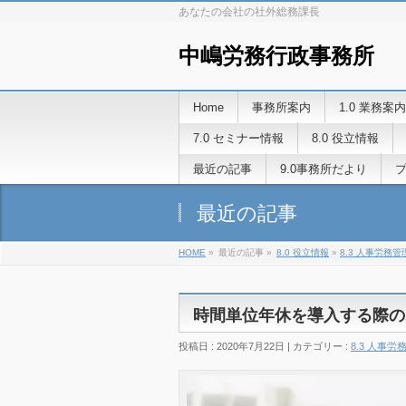
あなたの会社の社外総務課長
中嶋労務行政事務所
Home
事務所案内
1.0 業務案内
7.0 セミナー情報
8.0 役立情報
最近の記事
9.0事務所だより
最近の記事
HOME
»
最近の記事 »
8.0 役立情報
»
8.3 人事労務
時間単位年休を導入する際の
投稿日 : 2020年7月22日 | カテゴリー :
8.3 人事