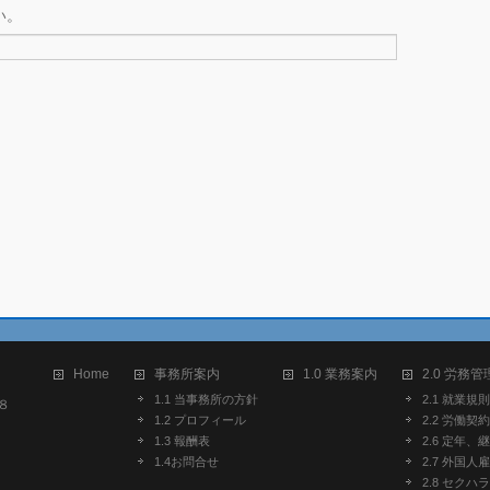
い。
Home
事務所案内
1.0 業務案内
2.0 労務管
1.1 当事務所の方針
2.1 就業規則
８
1.2 プロフィール
2.2 労働契約
1.3 報酬表
2.6 定年、
1.4お問合せ
2.7 外国人
2.8 セク