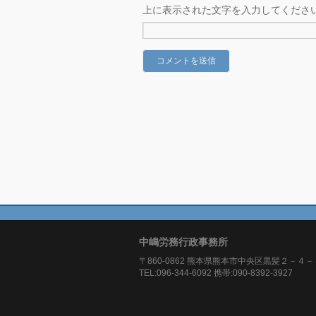
上に表示された文字を入力してくださ
中嶋労務行政事務所
〒860-0862 熊本県熊本市中央区黒髪２－４－
TEL:096-344-6092 携帯:090-8392-3927