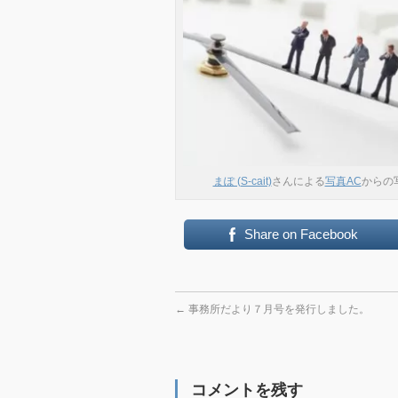
まぽ (S-cait)
さんによる
写真AC
からの
Share on Facebook
←
事務所だより７月号を発行しました。
コメントを残す