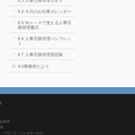
8.3 人事労務管理Ｑ＆Ａ
8.4 今月のお仕事カレンダー
8.5 Ｗｏｒｄで使える人事労
務管理書式
8.6 人事労務管理パンフレッ
ト
8.7 人事労務管理用語集
9.0事務所だより
理
継続雇用
雇用
ハラ・パワハラ・メンタルヘルス