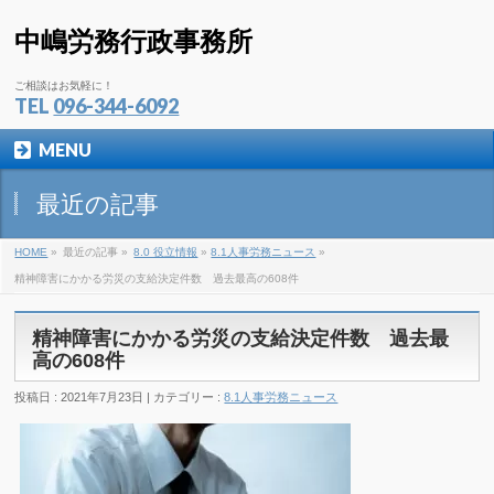
中嶋労務行政事務所
ご相談はお気軽に！
TEL
096-344-6092
MENU
最近の記事
HOME
»
最近の記事 »
8.0 役立情報
»
8.1人事労務ニュース
»
精神障害にかかる労災の支給決定件数 過去最高の608件
精神障害にかかる労災の支給決定件数 過去最
高の608件
投稿日 : 2021年7月23日 | カテゴリー :
8.1人事労務ニュース