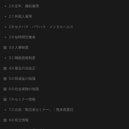
2.6 定年、継続雇用
2.7 外国人雇用
2.8 セクハラ・パワハラ・メンタルヘルス
2.9 短時間労働者
3.0 人事制度
3.1 職能資格制度
4.0 最近の法改正
5.0 助成金の知識
6.0 社会保険の知識
7.0 セミナー情報
7.2 出前「勤労者セミナー」：熊本県委託
8.0 役立情報