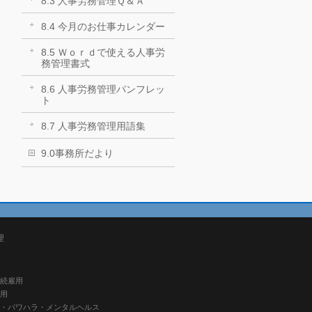
8.3 人事労務管理Ｑ＆Ａ
8.4 今月のお仕事カレンダー
8.5 Ｗｏｒｄで使える人事労
務管理書式
8.6 人事労務管理パンフレッ
ト
8.7 人事労務管理用語集
9.0事務所だより
理
継続雇用
雇用
ハラ・パワハラ・メンタルヘルス