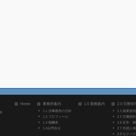
Home
事務所案内
1.0 業務案内
2.0 労務管
1.1 当事務所の方針
2.1 就業規則
８
1.2 プロフィール
2.2 労働契約
1.3 報酬表
2.6 定年、
1.4お問合せ
2.7 外国人
2.8 セク