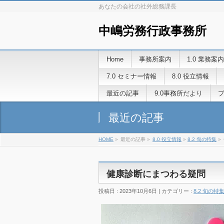
あなたの会社の社外総務課長
中嶋労務行政事務所
Home
事務所案内
1.0 業務案内
7.0 セミナー情報
8.0 役立情報
最近の記事
9.0事務所だより
最近の記事
HOME
»
最近の記事 »
8.0 役立情報
»
8.2 旬の特集
»
健康診断にまつわる疑問
投稿日 : 2023年10月6日 | カテゴリー :
8.2 旬の特